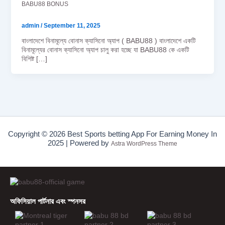
BABU88 BONUS
admin
/
September 11, 2025
বাংলাদেশে বিনামূল্যে বোনাস ক্যাসিনো অ্যাপ ( BABU88 ) বাংলাদেশে একটি
বিনামূল্যের বোনাস ক্যাসিনো অ্যাপ চালু করা হচ্ছে যা BABU88 কে একটি
বিশিষ্ট […]
Copyright © 2026 Best Sports betting App For Earning Money In
2025 | Powered by
Astra WordPress Theme
অফিসিয়াল পার্টনার এবং স্পনসর