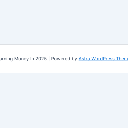
Earning Money In 2025 | Powered by
Astra WordPress The