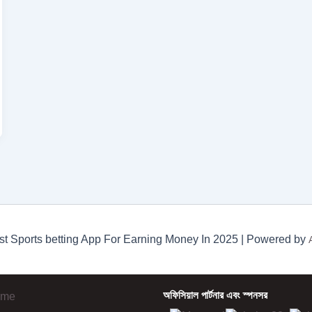
t Sports betting App For Earning Money In 2025 | Powered by
অফিসিয়াল পার্টনার এবং স্পনসর