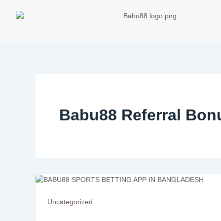
Skip
to
content
Babu88 Referral Bon
Uncategorized