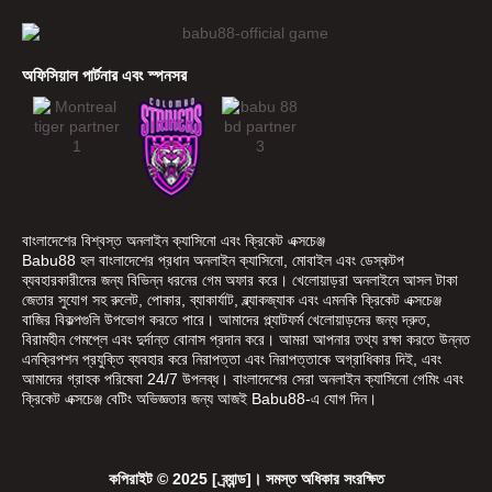
অফিসিয়াল পার্টনার এবং স্পনসর
বাংলাদেশের বিশ্বস্ত অনলাইন ক্যাসিনো এবং ক্রিকেট এক্সচেঞ্জ
Babu88 হল বাংলাদেশের প্রধান অনলাইন ক্যাসিনো, মোবাইল এবং ডেস্কটপ
ব্যবহারকারীদের জন্য বিভিন্ন ধরনের গেম অফার করে। খেলোয়াড়রা অনলাইনে আসল টাকা
জেতার সুযোগ সহ রুলেট, পোকার, ব্যাকার্যাট, ব্ল্যাকজ্যাক এবং এমনকি ক্রিকেট এক্সচেঞ্জ
বাজির বিকল্পগুলি উপভোগ করতে পারে। আমাদের প্ল্যাটফর্ম খেলোয়াড়দের জন্য দ্রুত,
বিরামহীন গেমপ্লে এবং দুর্দান্ত বোনাস প্রদান করে। আমরা আপনার তথ্য রক্ষা করতে উন্নত
এনক্রিপশন প্রযুক্তি ব্যবহার করে নিরাপত্তা এবং নিরাপত্তাকে অগ্রাধিকার দিই, এবং
আমাদের গ্রাহক পরিষেবা 24/7 উপলব্ধ। বাংলাদেশের সেরা অনলাইন ক্যাসিনো গেমিং এবং
ক্রিকেট এক্সচেঞ্জ বেটিং অভিজ্ঞতার জন্য আজই Babu88-এ যোগ দিন।
কপিরাইট © 2025 [ ব্র্যান্ড]। সমস্ত অধিকার সংরক্ষিত